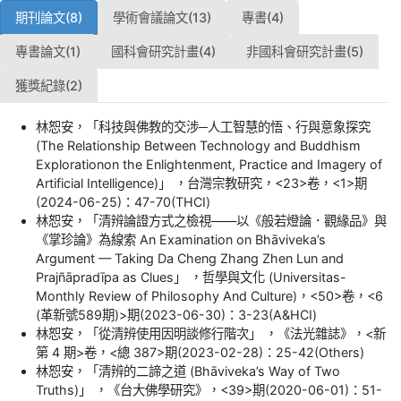
期刊論文(8)
學術會議論文(13)
專書(4)
專書論文(1)
國科會研究計畫(4)
非國科會研究計畫(5)
獲獎紀錄(2)
林恕安，「科技與佛教的交涉─人工智慧的悟、行與意象探究
(The Relationship Between Technology and Buddhism
Explorationon the Enlightenment, Practice and Imagery of
Artificial Intelligence)」 ，台灣宗教研究，<23>卷，<1>期
(2024-06-25)：47-70(THCI)
林恕安，「清辨論證方式之檢視——以《般若燈論．觀緣品》與
《掌珍論》為線索 An Examination on Bhāviveka’s
Argument — Taking Da Cheng Zhang Zhen Lun and
Prajñāpradīpa as Clues」 ，哲學與文化 (Universitas-
Monthly Review of Philosophy And Culture)，<50>卷，<6
(革新號589期)>期(2023-06-30)：3-23(A&HCI)
林恕安，「從清辨使用因明談修行階次」 ，《法光雜誌》，<新
第 4 期>卷，<總 387>期(2023-02-28)：25-42(Others)
林恕安，「清辨的二諦之道 (Bhāviveka’s Way of Two
Truths)」 ，《台大佛學研究》，<39>期(2020-06-01)：51-